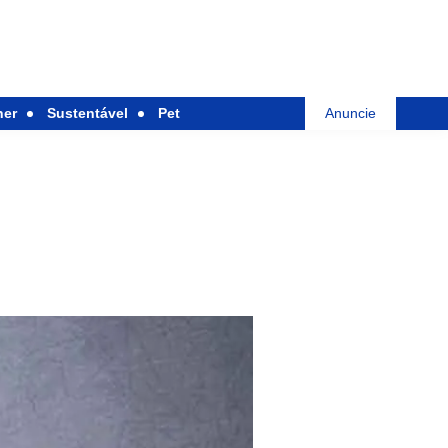
her
Sustentável
Pet
Anuncie