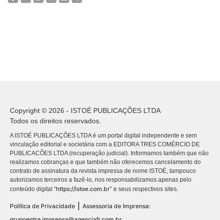
Copyright © 2026 - ISTOÉ PUBLICAÇÕES LTDA
Todos os direitos reservados.
A ISTOÉ PUBLICAÇÕES LTDA é um portal digital independente e sem
vinculação editorial e societária com a EDITORA TRES COMÉRCIO DE
PUBLICACÕES LTDA (recuperação judicial). Informamos também que não
realizamos cobranças e que também não oferecemos cancelamento do
contrato de assinatura da revista impressa de nome ISTOÉ, tampouco
autorizamos terceiros a fazê-lo, nos responsabilizamos apenas pelo
https://istoe.com.br
conteúdo digital “
” e seus respectivos sites.
|
Política de Privacidade
Assessoria de Imprensa:
grupoentre.imprensa@agenciafr.com.br