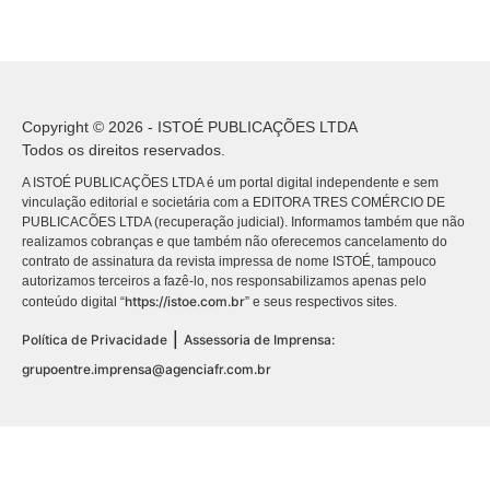
Copyright © 2026 - ISTOÉ PUBLICAÇÕES LTDA
Todos os direitos reservados.
A ISTOÉ PUBLICAÇÕES LTDA é um portal digital independente e sem
vinculação editorial e societária com a EDITORA TRES COMÉRCIO DE
PUBLICACÕES LTDA (recuperação judicial). Informamos também que não
realizamos cobranças e que também não oferecemos cancelamento do
contrato de assinatura da revista impressa de nome ISTOÉ, tampouco
autorizamos terceiros a fazê-lo, nos responsabilizamos apenas pelo
https://istoe.com.br
conteúdo digital “
” e seus respectivos sites.
|
Política de Privacidade
Assessoria de Imprensa:
grupoentre.imprensa@agenciafr.com.br