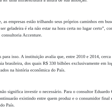
 ter uma infraestrutura à altura de sua ambição.
, as empresas estão trilhando seus próprios caminhos em busca
 ser geladeira é ela não estar na hora certa no lugar certo”,
a consultoria Accenture.
para isso. A instituição avalia que, entre 2010 e 2014, cerca
ia brasileira, dos quais R$ 330 bilhões exclusivamente em log
cados na história econômica do País.
não significa investir o necessário. Para o consultor Eduardo 
ontinuarão existindo entre quem produz e o consumidor final 
s do País.