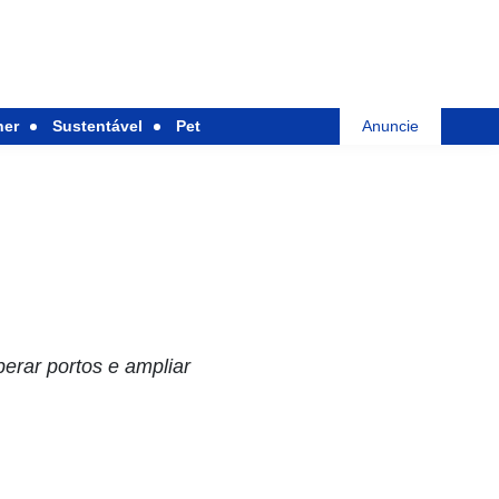
her
Sustentável
Pet
Anuncie
perar portos e ampliar