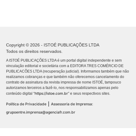
Copyright © 2026 - ISTOÉ PUBLICAÇÕES LTDA
Todos os direitos reservados.
A ISTOÉ PUBLICAÇÕES LTDA é um portal digital independente e sem
vinculação editorial e societária com a EDITORA TRES COMÉRCIO DE
PUBLICACÕES LTDA (recuperação judicial). Informamos também que não
realizamos cobranças e que também não oferecemos cancelamento do
contrato de assinatura da revista impressa de nome ISTOÉ, tampouco
autorizamos terceiros a fazê-lo, nos responsabilizamos apenas pelo
https://istoe.com.br
conteúdo digital “
” e seus respectivos sites.
|
Política de Privacidade
Assessoria de Imprensa:
grupoentre.imprensa@agenciafr.com.br