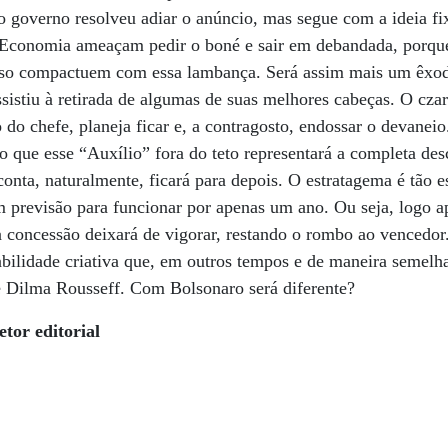
 o governo resolveu adiar o anúncio, mas segue com a ideia f
 Economia ameaçam pedir o boné e sair em debandada, porqu
aso compactuem com essa lambança. Será assim mais um êxo
assistiu à retirada de algumas de suas melhores cabeças. O c
 do chefe, planeja ficar e, a contragosto, endossar o devanei
do que esse “Auxílio” fora do teto representará a completa des
 conta, naturalmente, ficará para depois. O estratagema é tão
em previsão para funcionar por apenas um ano. Ou seja, logo a
 a concessão deixará de vigorar, restando o rombo ao vencedor
abilidade criativa que, em outros tempos e de maneira semelh
 Dilma Rousseff. Com Bolsonaro será diferente?
tor editorial