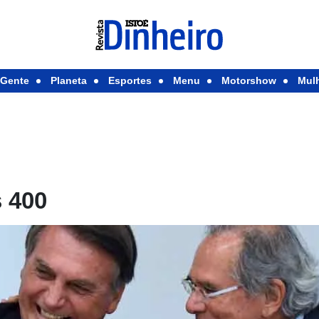
Gente
Planeta
Esportes
Menu
Motorshow
Mul
s 400