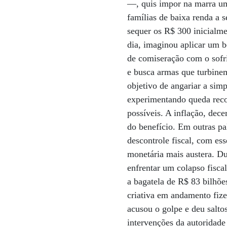
—, quis impor na marra um
famílias de baixa renda a
sequer os R$ 300 inicialmen
dia, imaginou aplicar um b
de comiseração com o sofri
e busca armas que turbinem
objetivo de angariar a si
experimentando queda recor
possíveis. A inflação, dece
do benefício. Em outras pa
descontrole fiscal, com ess
monetária mais austera. D
enfrentar um colapso fisca
a bagatela de R$ 83 bilhõe
criativa em andamento fiz
acusou o golpe e deu salt
intervenções da autoridade 