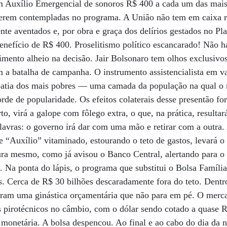
 Auxílio Emergencial de sonoros R$ 400 a cada um das mais
 serem contempladas no programa. A União não tem em caixa r
te aventados e, por obra e graça dos delírios gestados no Pla
enefício de R$ 400. Proselitismo político escancarado! Não 
mento alheio na decisão. Jair Bolsonaro tem olhos exclusivos
 a batalha de campanha. O instrumento assistencialista em v
mpatia dos mais pobres — uma camada da população na qual o
de de popularidade. Os efeitos colaterais desse presentão for
rto, virá a galope com fôlego extra, o que, na prática, resultar
lavras: o governo irá dar com uma mão e retirar com a outra.
e “Auxílio” vitaminado, estourando o teto de gastos, levará o
ura mesmo, como já avisou o Banco Central, alertando para o
l. Na ponta do lápis, o programa que substitui o Bolsa Famíli
s. Cerca de R$ 30 bilhões descaradamente fora do teto. Dentr
eram uma ginástica orçamentária que não para em pé. O merca
os pirotécnicos no câmbio, com o dólar sendo cotado a quase
monetária. A bolsa despencou. Ao final e ao cabo do dia da no