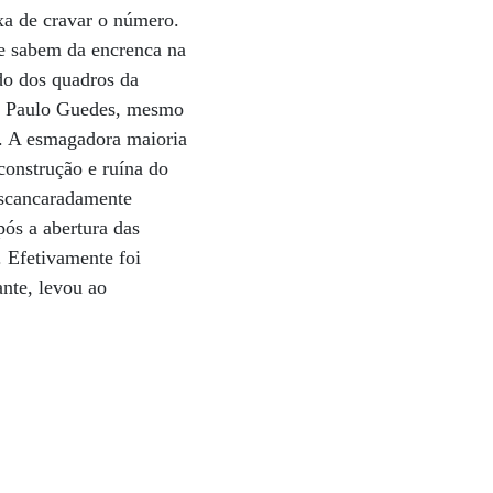
ixa de cravar o número.
e sabem da encrenca na
do dos quadros da
zar Paulo Guedes, mesmo
o. A esmagadora maioria
construção e ruína do
 escancaradamente
pós a abertura das
. Efetivamente foi
ante, levou ao