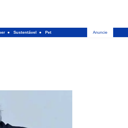
her
Sustentável
Pet
Anuncie