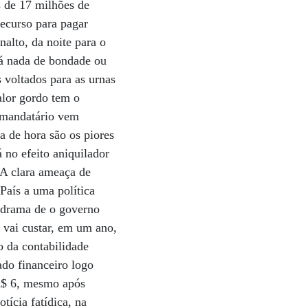
 de 17 milhões de
ecurso para pagar
nalto, da noite para o
há nada de bondade ou
 voltados para as urnas
alor gordo tem o
 mandatário vem
a de hora são os piores
á no efeito aniquilador
 A clara ameaça de
 País a uma política
 drama de o governo
a vai custar, em um ano,
o da contabilidade
do financeiro logo
 R$ 6, mesmo após
tícia fatídica, na