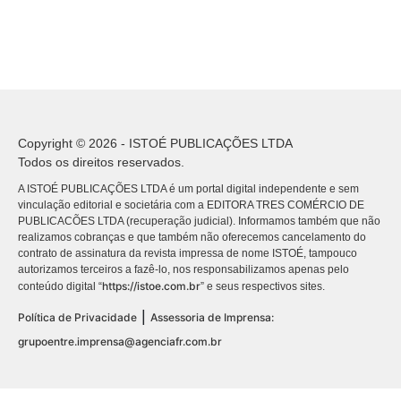
Copyright © 2026 - ISTOÉ PUBLICAÇÕES LTDA
Todos os direitos reservados.
A ISTOÉ PUBLICAÇÕES LTDA é um portal digital independente e sem
vinculação editorial e societária com a EDITORA TRES COMÉRCIO DE
PUBLICACÕES LTDA (recuperação judicial). Informamos também que não
realizamos cobranças e que também não oferecemos cancelamento do
contrato de assinatura da revista impressa de nome ISTOÉ, tampouco
autorizamos terceiros a fazê-lo, nos responsabilizamos apenas pelo
https://istoe.com.br
conteúdo digital “
” e seus respectivos sites.
|
Política de Privacidade
Assessoria de Imprensa:
grupoentre.imprensa@agenciafr.com.br