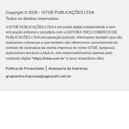
Copyright © 2026 - ISTOÉ PUBLICAÇÕES LTDA
Todos os direitos reservados.
A ISTOÉ PUBLICAÇÕES LTDA é um portal digital independente e sem
vinculação editorial e societária com a EDITORA TRES COMÉRCIO DE
PUBLICACÕES LTDA (recuperação judicial). Informamos também que não
realizamos cobranças e que também não oferecemos cancelamento do
contrato de assinatura da revista impressa de nome ISTOÉ, tampouco
autorizamos terceiros a fazê-lo, nos responsabilizamos apenas pelo
https://istoe.com.br
conteúdo digital “
” e seus respectivos sites.
|
Política de Privacidade
Assessoria de Imprensa:
grupoentre.imprensa@agenciafr.com.br