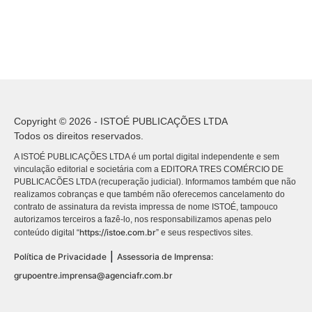
Copyright © 2026 - ISTOÉ PUBLICAÇÕES LTDA
Todos os direitos reservados.
A ISTOÉ PUBLICAÇÕES LTDA é um portal digital independente e sem
vinculação editorial e societária com a EDITORA TRES COMÉRCIO DE
PUBLICACÕES LTDA (recuperação judicial). Informamos também que não
realizamos cobranças e que também não oferecemos cancelamento do
contrato de assinatura da revista impressa de nome ISTOÉ, tampouco
autorizamos terceiros a fazê-lo, nos responsabilizamos apenas pelo
https://istoe.com.br
conteúdo digital “
” e seus respectivos sites.
|
Política de Privacidade
Assessoria de Imprensa:
grupoentre.imprensa@agenciafr.com.br