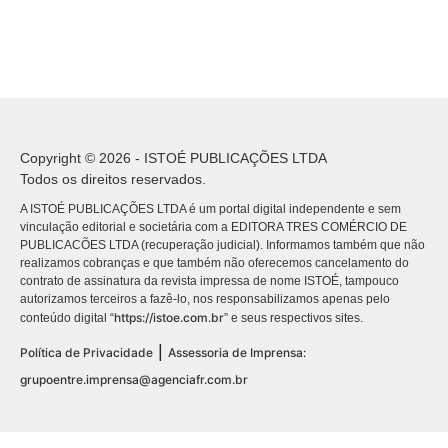
Copyright © 2026 - ISTOÉ PUBLICAÇÕES LTDA
Todos os direitos reservados.
A ISTOÉ PUBLICAÇÕES LTDA é um portal digital independente e sem
vinculação editorial e societária com a EDITORA TRES COMÉRCIO DE
PUBLICACÕES LTDA (recuperação judicial). Informamos também que não
realizamos cobranças e que também não oferecemos cancelamento do
contrato de assinatura da revista impressa de nome ISTOÉ, tampouco
autorizamos terceiros a fazê-lo, nos responsabilizamos apenas pelo
https://istoe.com.br
conteúdo digital “
” e seus respectivos sites.
|
Política de Privacidade
Assessoria de Imprensa:
grupoentre.imprensa@agenciafr.com.br