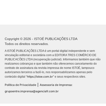
Copyright © 2026 - ISTOÉ PUBLICAÇÕES LTDA
Todos os direitos reservados.
A ISTOÉ PUBLICAÇÕES LTDA é um portal digital independente e sem
vinculação editorial e societária com a EDITORA TRES COMÉRCIO DE
PUBLICACÕES LTDA (recuperação judicial). Informamos também que não
realizamos cobranças e que também não oferecemos cancelamento do
contrato de assinatura da revista impressa de nome ISTOÉ, tampouco
autorizamos terceiros a fazê-lo, nos responsabilizamos apenas pelo
https://istoe.com.br
conteúdo digital “
” e seus respectivos sites.
|
Política de Privacidade
Assessoria de Imprensa:
grupoentre.imprensa@agenciafr.com.br