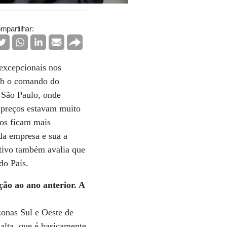
mpartilhar:
 excepcionais nos
Sob o comando do
 São Paulo, onde
s preços estavam muito
tos ficam mais
da empresa e sua a
tivo também avalia que
do País.
ão ao ano anterior. A
onas Sul e Oeste de
alta, que é basicamente