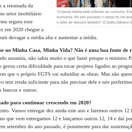
m a retomada da
“A classe média está voltando ao consumo. Ela
o setor imobiliário
economia. No ano passado o varejo foi um pou
rma segura esse
o setor de veículos também” (Crédito:Adriano 
vez em 2020 chegue a
uir devagar a média alta e aumentar a média.
esse no Minha Casa, Minha Vida? Não é uma boa fonte de r
o assumiu, não sabia muito o que fazer porque o ministro Pa
o gerou certa dificuldade para tocar projetos ligados ao prog
a em que o próprio FGTS vai subsidiar as obras. Mas não que
vo tem renda suficiente para não precisar dele e nós preferimo
s bancos e outros.
jado para continuar crescendo em 2020?
to. Vamos entregar dez ainda este ano e faremos outros 12
no que vem entregamos 12 e lançamos outros 12, 14 e daí por
em setembro do ano passado, é justamente para dar sustentaç