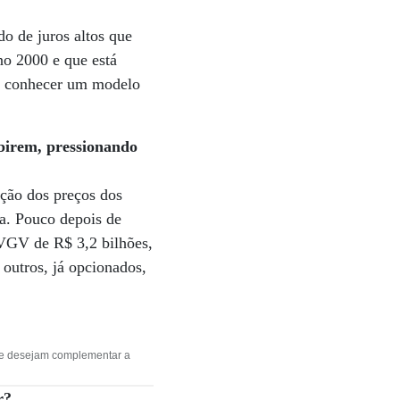
o de juros altos que
no 2000 e que está
de conhecer um modelo
ubirem, pressionando
ação dos preços dos
ma. Pouco depois de
 VGV de R$ 3,2 bilhões,
outros, já opcionados,
que desejam complementar a
r?