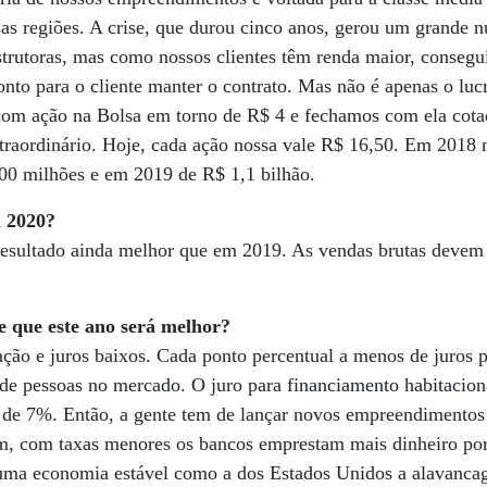
as regiões. A crise, que durou cinco anos, gerou um grande n
trutoras, mas como nossos clientes têm renda maior, consegui
nto para o cliente manter o contrato. Mas não é apenas o luc
com ação na Bolsa em torno de R$ 4 e fechamos com ela cota
traordinário. Hoje, cada ação nossa vale R$ 16,50. Em 2018 
0 milhões e em 2019 de R$ 1,1 bilhão.
a 2020?
resultado ainda melhor que em 2019. As vendas brutas devem 
e que este ano será melhor?
ção e juros baixos. Cada ponto percentual a menos de juros po
 de pessoas no mercado. O juro para financiamento habitacion
 de 7%. Então, a gente tem de lançar novos empreendimentos 
m, com taxas menores os bancos emprestam mais dinheiro porq
uma economia estável como a dos Estados Unidos a alavanca