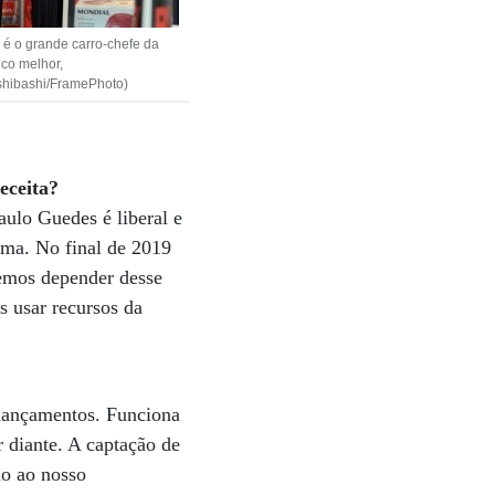
 é o grande carro-chefe da
co melhor,
Ishibashi/FramePhoto)
eceita?
ulo Guedes é liberal e
rama. No final de 2019
remos depender desse
s usar recursos da
 lançamentos. Funciona
 diante. A captação de
ão ao nosso