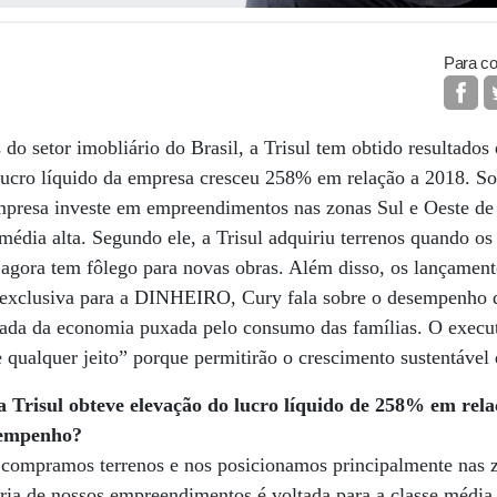
Para co
o setor imobliário do Brasil, a Trisul tem obtido resultados
lucro líquido da empresa cresceu 258% em relação a 2018. 
empresa investe em empreendimentos nas zonas Sul e Oeste de
 média alta. Segundo ele, a Trisul adquiriu terrenos quando o
e agora tem fôlego para novas obras. Além disso, os lançamen
ta exclusiva para a DINHEIRO, Cury fala sobre o desempenho 
mada da economia puxada pelo consumo das famílias. O execu
e qualquer jeito” porque permitirão o crescimento sustentável 
risul obteve elevação do lucro líquido de 258% em relaç
sempenho?
compramos terrenos e nos posicionamos principalmente nas z
ria de nossos empreendimentos é voltada para a classe média 