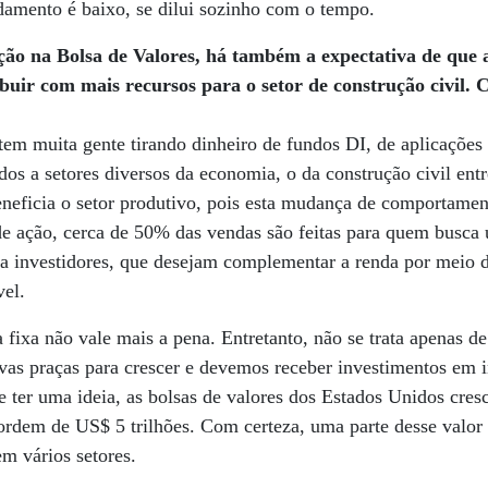
damento é baixo, se dilui sozinho com o tempo.
ação na Bolsa de Valores, há também a expectativa de que 
buir com mais recursos para o setor de construção civil. 
 tem muita gente tirando dinheiro de fundos DI, de aplicações 
ados a setores diversos da economia, o da construção civil ent
eneficia o setor produtivo, pois esta mudança de comportament
de ação, cerca de 50% das vendas são feitas para quem busca 
ra investidores, que desejam complementar a renda por meio 
el.
fixa não vale mais a pena. Entretanto, não se trata apenas de 
as praças para crescer e devemos receber investimentos em in
 se ter uma ideia, as bolsas de valores dos Estados Unidos cre
rdem de US$ 5 trilhões. Com certeza, uma parte desse valor 
em vários setores.