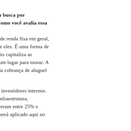
a busca por
Como você avalia essa
de renda fixa em geral,
re eles. É uma forma de
o capitaliza as
um lugar para morar. A
da cobrança de aluguel
investidores internos.
fraestrutura,
sceram entre 25% e
será aplicado aqui no