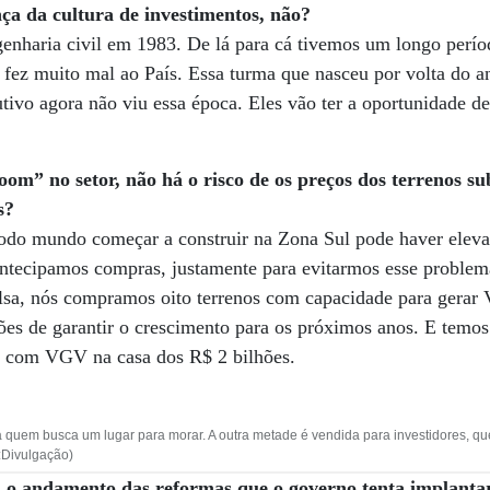
a da cultura de investimentos, não?
nharia civil em 1983. De lá para cá tivemos um longo períod
so fez muito mal ao País. Essa turma que nasceu por volta do a
tivo agora não viu essa época. Eles vão ter a oportunidade 
om” no setor, não há o risco de os preços dos terrenos s
s?
 todo mundo começar a construir na Zona Sul pode haver elev
 antecipamos compras, justamente para evitarmos esse proble
lsa, nós compramos oito terrenos com capacidade para gerar
es de garantir o crescimento para os próximos anos. E temos 
no com VGV na casa dos R$ 2 bilhões.
 quem busca um lugar para morar. A outra metade é vendida para investidores, 
:Divulgação)
m o andamento das reformas que o governo tenta implanta