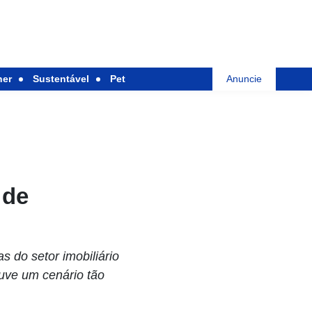
her
Sustentável
Pet
Anuncie
 de
 do setor imobiliário
uve um cenário tão