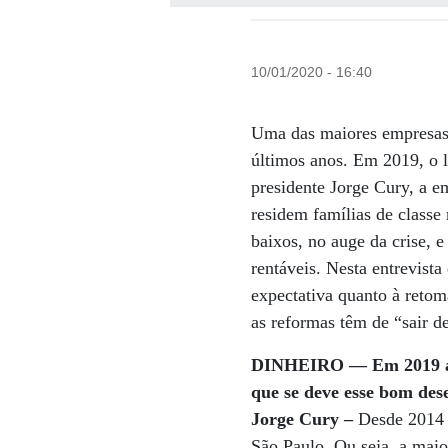
10/01/2020 - 16:40
Uma das maiores empresas d
últimos anos. Em 2019, o 
presidente Jorge Cury, a 
residem famílias de classe
baixos, no auge da crise, 
rentáveis. Nesta entrevis
expectativa quanto à reto
as reformas têm de “sair d
DINHEIRO ­— Em 2019 a T
que se deve esse bom de
Jorge Cury –
Desde 2014 
São Paulo. Ou seja, a maio