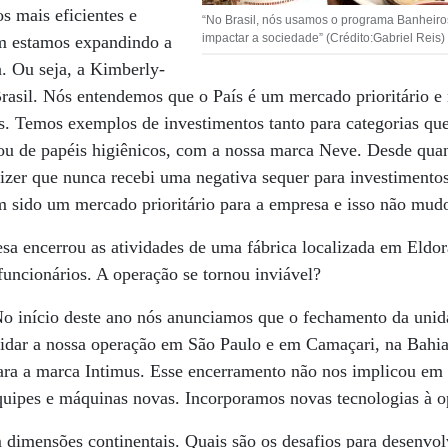
s mais eficientes e
“No Brasil, nós usamos o programa Banheir
impactar a sociedade” (Crédito:Gabriel Reis)
m estamos expandindo a
. Ou seja, a Kimberly-
rasil. Nós entendemos que o País é um mercado prioritário e
os. Temos exemplos de investimentos tanto para categorias qu
ou de papéis higiênicos, com a nossa marca Neve. Desde qua
dizer que nunca recebi uma negativa sequer para investiment
em sido um mercado prioritário para a empresa e isso não mudo
a encerrou as atividades de uma fábrica localizada em Eldor
uncionários. A operação se tornou inviável?
o início deste ano nós anunciamos que o fechamento da unid
lidar a nossa operação em São Paulo e em Camaçari, na Bahia
para a marca Intimus. Esse encerramento não nos implicou em
uipes e máquinas novas. Incorporamos novas tecnologias à o
 dimensões continentais. Quais são os desafios para desenvol