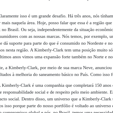
laramente isso é um grande desafio. Há três anos, nós tínha
 mais naquela área. Hoje, posso falar que essa é a região que
 no Brasil. Ou seja, independentemente da situação econômic
nsumidores com as nossas marcas. Nós temos, por exemplo, u
e dá suporte para parte do que é consumido no Nordeste e no
mos nesta região. A Kimberly-Clark tem uma posição muito só
últimos anos vimos uma expansão forte também no Norte e no
e, a Kimberly-Clark, por meio de sua marca Neve, anunciou
oltados à melhoria do saneamento básico no País. Como isso 
 Kimberly-Clark é uma companhia que completará 150 anos
 responsabilidade social e de respeito pelo meio ambiente. 
acto social. Dentro disso, um universo que a Kimberly-Clark 
 isso porque parte do nosso portfólio é voltado ao universo 
m compromisso global e nós, no Brasil, temos uma necessida