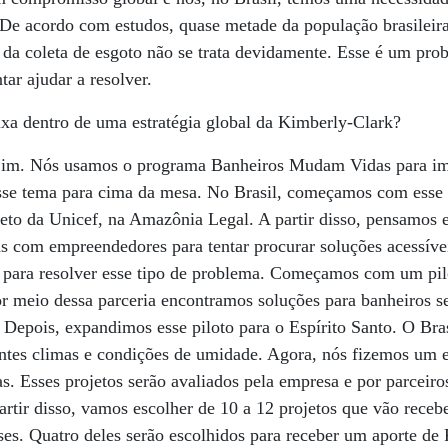
De acordo com estudos, quase metade da população brasileira
 da coleta de esgoto não se trata devidamente. Esse é um pr
tar ajudar a resolver.
ixa dentro de uma estratégia global da Kimberly-Clark?
im. Nós usamos o programa Banheiros Mudam Vidas para im
 esse tema para cima da mesa. No Brasil, começamos com ess
jeto da Unicef, na Amazônia Legal. A partir disso, pensamos
ias com empreendedores para tentar procurar soluções acessív
s para resolver esse tipo de problema. Começamos com um pi
r meio dessa parceria encontramos soluções para banheiros s
Depois, expandimos esse piloto para o Espírito Santo. O Bra
entes climas e condições de umidade. Agora, nós fizemos um ed
as. Esses projetos serão avaliados pela empresa e por parceir
artir disso, vamos escolher de 10 a 12 projetos que vão rece
ses. Quatro deles serão escolhidos para receber um aporte de