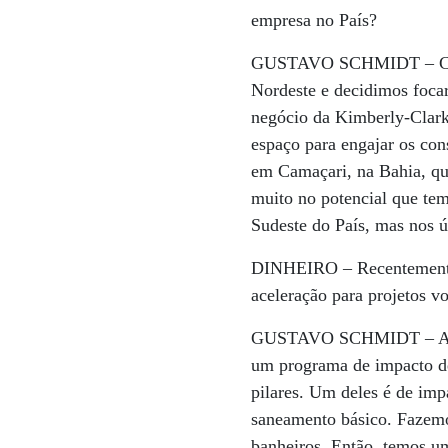
empresa no País?
GUSTAVO SCHMIDT –
C
Nordeste e decidimos focar
negócio da Kimberly-Clark
espaço para engajar os co
em Camaçari, na Bahia, qu
muito no potencial que te
Sudeste do País, mas nos 
DINHEIRO –
Recentement
aceleração para projetos v
GUSTAVO SCHMIDT –
A
um programa de impacto de
pilares. Um deles é de imp
saneamento básico. Fazemos
banheiros. Então, temos u