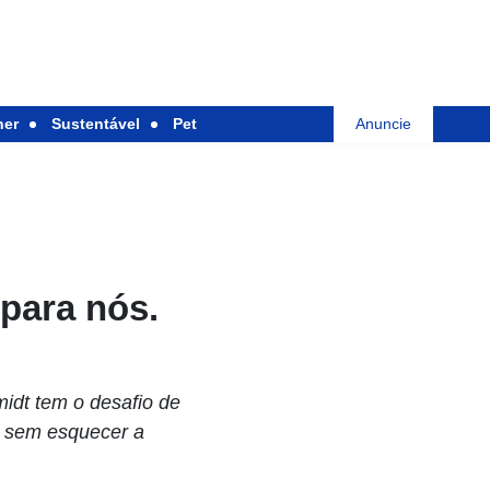
her
Sustentável
Pet
Anuncie
 para nós.
idt tem o desafio de
— sem esquecer a