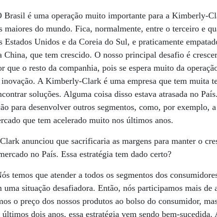
 Brasil é uma operação muito importante para a Kimberly-C
os maiores do mundo. Fica, normalmente, entre o terceiro e q
os Estados Unidos e da Coreia do Sul, e praticamente empata
China, que tem crescido. O nosso principal desafio é crescer
r que o resto da companhia, pois se espera muito da operação
a inovação. A Kimberly-Clark é uma empresa que tem muita te
ncontrar soluções. Alguma coisa disso estava atrasada no País
ão para desenvolver outros segmentos, como, por exemplo, a 
ercado que tem acelerado muito nos últimos anos.
lark anunciou que sacrificaria as margens para manter o cr
 mercado no País. Essa estratégia tem dado certo?
ós temos que atender a todos os segmentos dos consumidores
m uma situação desafiadora. Então, nós participamos mais de 
mos o preço dos nossos produtos ao bolso do consumidor, ma
s últimos dois anos, essa estratégia vem sendo bem-sucedida