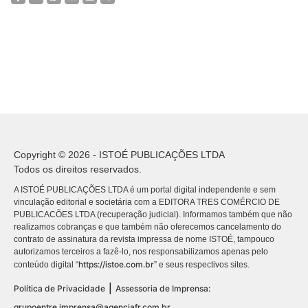
Copyright © 2026 - ISTOÉ PUBLICAÇÕES LTDA
Todos os direitos reservados.
A ISTOÉ PUBLICAÇÕES LTDA é um portal digital independente e sem
vinculação editorial e societária com a EDITORA TRES COMÉRCIO DE
PUBLICACÕES LTDA (recuperação judicial). Informamos também que não
realizamos cobranças e que também não oferecemos cancelamento do
contrato de assinatura da revista impressa de nome ISTOÉ, tampouco
autorizamos terceiros a fazê-lo, nos responsabilizamos apenas pelo
https://istoe.com.br
conteúdo digital “
” e seus respectivos sites.
|
Política de Privacidade
Assessoria de Imprensa:
grupoentre.imprensa@agenciafr.com.br