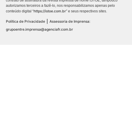
contrato de assinatura da revista impressa de nome ISTOÉ, tampouco
autorizamos terceiros a fazê-lo, nos responsabilizamos apenas pelo
https://istoe.com.br
conteúdo digital “
” e seus respectivos sites.
|
Política de Privacidade
Assessoria de Imprensa:
grupoentre.imprensa@agenciafr.com.br