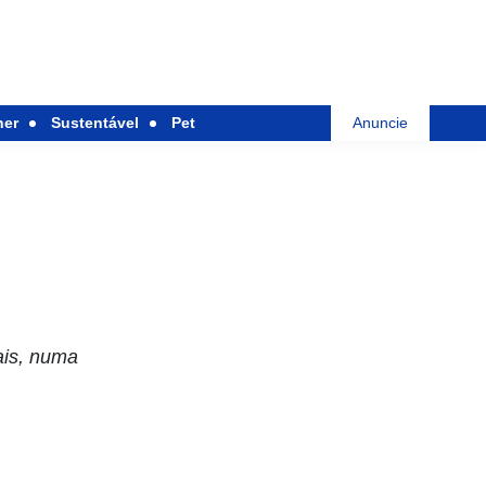
her
Sustentável
Pet
Anuncie
ais, numa