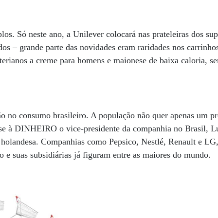
os. Só neste ano, a Unilever colocará nas prateleiras dos s
os – grande parte das novidades eram raridades nos carrinho
cterianos a creme para homens e maionese de baixa caloria, s
ão no consumo brasileiro. A população não quer apenas um pr
sse à DINHEIRO o vice-presidente da companhia no Brasil, Lu
e holandesa. Companhias como Pepsico, Nestlé, Renault e LG, 
 e suas subsidiárias já figuram entre as maiores do mundo.