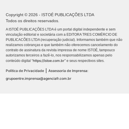
Copyright © 2026 - ISTOÉ PUBLICAÇÕES LTDA
Todos os direitos reservados.
A ISTOÉ PUBLICAÇÕES LTDA é um portal digital independente e sem
vinculação editorial e societária com a EDITORA TRES COMÉRCIO DE
PUBLICACÕES LTDA (recuperação judicial). Informamos também que não
realizamos cobranças e que também não oferecemos cancelamento do
contrato de assinatura da revista impressa de nome ISTOÉ, tampouco
autorizamos terceiros a fazê-lo, nos responsabilizamos apenas pelo
https://istoe.com.br
conteúdo digital “
” e seus respectivos sites.
|
Política de Privacidade
Assessoria de Imprensa:
grupoentre.imprensa@agenciafr.com.br