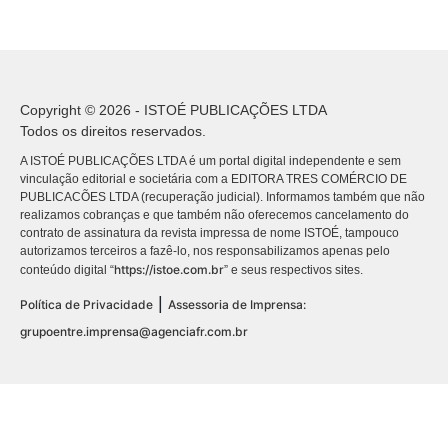
Copyright © 2026 - ISTOÉ PUBLICAÇÕES LTDA
Todos os direitos reservados.
A ISTOÉ PUBLICAÇÕES LTDA é um portal digital independente e sem
vinculação editorial e societária com a EDITORA TRES COMÉRCIO DE
PUBLICACÕES LTDA (recuperação judicial). Informamos também que não
realizamos cobranças e que também não oferecemos cancelamento do
contrato de assinatura da revista impressa de nome ISTOÉ, tampouco
autorizamos terceiros a fazê-lo, nos responsabilizamos apenas pelo
https://istoe.com.br
conteúdo digital “
” e seus respectivos sites.
|
Política de Privacidade
Assessoria de Imprensa:
grupoentre.imprensa@agenciafr.com.br