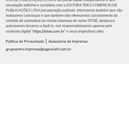
A ISTOÉ PUBLICAÇÕES LTDA é um portal digital independente e sem
vinculação editorial e societária com a EDITORA TRES COMÉRCIO DE
PUBLICACÕES LTDA (recuperação judicial). Informamos também que não
realizamos cobranças e que também não oferecemos cancelamento do
contrato de assinatura da revista impressa de nome ISTOÉ, tampouco
autorizamos terceiros a fazê-lo, nos responsabilizamos apenas pelo
https://istoe.com.br
conteúdo digital “
” e seus respectivos sites.
|
Política de Privacidade
Assessoria de Imprensa:
grupoentre.imprensa@agenciafr.com.br