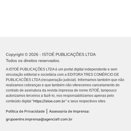
Copyright © 2026 - ISTOÉ PUBLICAÇÕES LTDA
Todos os direitos reservados.
A ISTOÉ PUBLICAÇÕES LTDA é um portal digital independente e sem
vinculação editorial e societária com a EDITORA TRES COMÉRCIO DE
PUBLICACÕES LTDA (recuperação judicial). Informamos também que não
realizamos cobranças e que também não oferecemos cancelamento do
contrato de assinatura da revista impressa de nome ISTOÉ, tampouco
autorizamos terceiros a fazê-lo, nos responsabilizamos apenas pelo
https://istoe.com.br
conteúdo digital “
” e seus respectivos sites.
|
Política de Privacidade
Assessoria de Imprensa:
grupoentre.imprensa@agenciafr.com.br