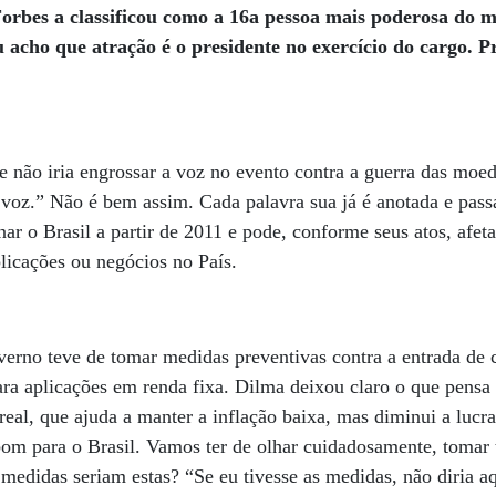
Forbes a classificou como a 16a pessoa mais poderosa do 
 acho que atração é o presidente no exercício do cargo.
Pr
 não iria engrossar a voz no evento contra a guerra das moe
 voz.” Não é bem assim. Cada palavra sua já é anotada e pas
r o Brasil a partir de 2011 e pode, conforme seus atos, afeta
licações ou negócios no País.
erno teve de tomar medidas preventivas contra a entrada de c
a aplicações em renda fixa. Dilma deixou claro o que pensa 
 real, que ajuda a manter a inflação baixa, mas diminui a lucr
bom para o Brasil. Vamos ter de olhar cuidadosamente, tomar
 medidas seriam estas? “Se eu tivesse as medidas, não diria a