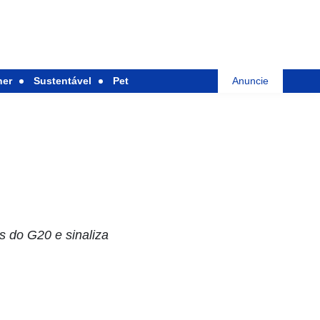
her
Sustentável
Pet
Anuncie
s do G20 e sinaliza