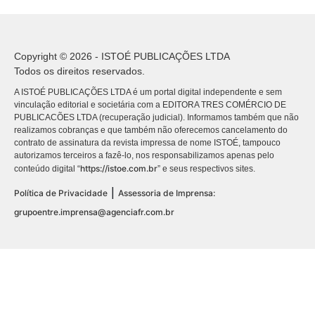
Copyright © 2026 - ISTOÉ PUBLICAÇÕES LTDA
Todos os direitos reservados.
A ISTOÉ PUBLICAÇÕES LTDA é um portal digital independente e sem
vinculação editorial e societária com a EDITORA TRES COMÉRCIO DE
PUBLICACÕES LTDA (recuperação judicial). Informamos também que não
realizamos cobranças e que também não oferecemos cancelamento do
contrato de assinatura da revista impressa de nome ISTOÉ, tampouco
autorizamos terceiros a fazê-lo, nos responsabilizamos apenas pelo
https://istoe.com.br
conteúdo digital “
” e seus respectivos sites.
|
Política de Privacidade
Assessoria de Imprensa:
grupoentre.imprensa@agenciafr.com.br