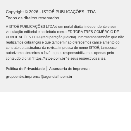
Copyright © 2026 - ISTOÉ PUBLICAÇÕES LTDA
Todos os direitos reservados.
A ISTOÉ PUBLICAÇÕES LTDA é um portal digital independente e sem
vinculação editorial e societária com a EDITORA TRES COMÉRCIO DE
PUBLICACÕES LTDA (recuperação judicial). Informamos também que não
realizamos cobranças e que também não oferecemos cancelamento do
contrato de assinatura da revista impressa de nome ISTOÉ, tampouco
autorizamos terceiros a fazê-lo, nos responsabilizamos apenas pelo
https://istoe.com.br
conteúdo digital “
” e seus respectivos sites.
|
Política de Privacidade
Assessoria de Imprensa:
grupoentre.imprensa@agenciafr.com.br