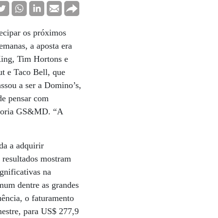
tecipar os próximos
emanas, a aposta era
King, Tim Hortons e
t e Taco Bell, que
ssou a ser a Domino’s,
 de pensar com
ultoria GS&MD. “A
a a adquirir
s resultados mostram
nificativas na
mum dentre as grandes
uência, o faturamento
mestre, para US$ 277,9