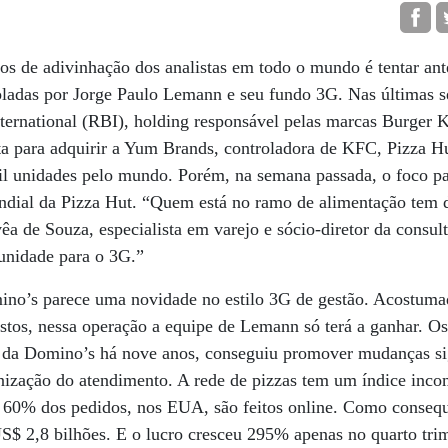
os de adivinhação dos analistas em todo o mundo é tentar an
oladas por Jorge Paulo Lemann e seu fundo 3G. Nas últimas s
ternational (RBI), holding responsável pelas marcas Burger 
a para adquirir a Yum Brands, controladora de KFC, Pizza Hu
il unidades pelo mundo. Porém, na semana passada, o foco pa
undial da Pizza Hut. “Quem está no ramo de alimentação tem
êa de Souza, especialista em varejo e sócio-diretor da cons
unidade para o 3G.”
o’s parece uma novidade no estilo 3G de gestão. Acostumad
ustos, nessa operação a equipe de Lemann só terá a ganhar. O
 da Domino’s há nove anos, conseguiu promover mudanças sig
zação do atendimento. A rede de pizzas tem um índice inco
de 60% dos pedidos, nos EUA, são feitos online. Como conseq
S$ 2,8 bilhões. E o lucro cresceu 295% apenas no quarto tri