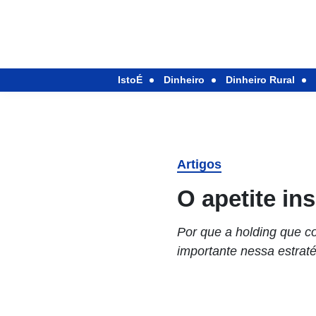
IstoÉ
Dinheiro
Dinheiro Rural
Artigos
O apetite in
Por que a holding que co
importante nessa estrat