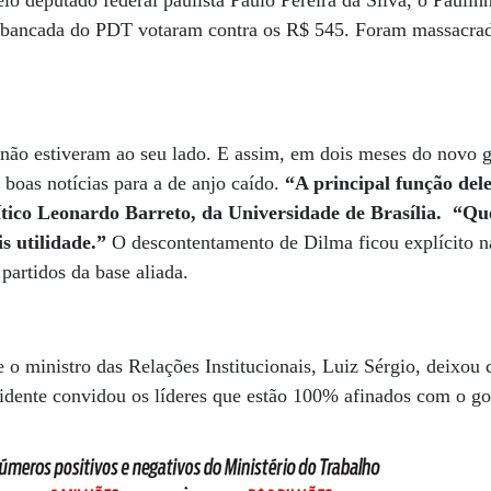
elo deputado federal paulista Paulo Pereira da Silva, o Paulin
 bancada do PDT votaram contra os R$ 545. Foram massacrad
não estiveram ao seu lado. E assim, em dois meses do novo 
boas notícias para a de anjo caído.
“A principal função dele
lítico Leonardo Barreto, da Universidade de Brasília.
“Qu
s utilidade.”
O descontentamento de Dilma ficou explícito na
 partidos da base aliada.
o ministro das Relações Institucionais, Luiz Sérgio, deixou 
idente convidou os líderes que estão 100% afinados com o go