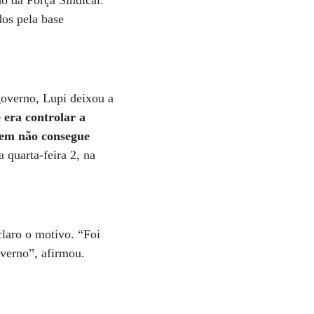
ho da Força Sindical.
os pela base
governo, Lupi deixou a
 era controlar a
em não consegue
 quarta-feira 2, na
claro o motivo. “Foi
verno”, afirmou.