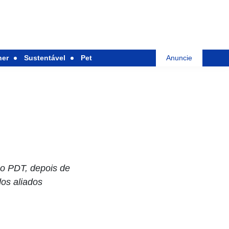
her
Sustentável
Pet
Anuncie
, o PDT, depois de
dos aliados