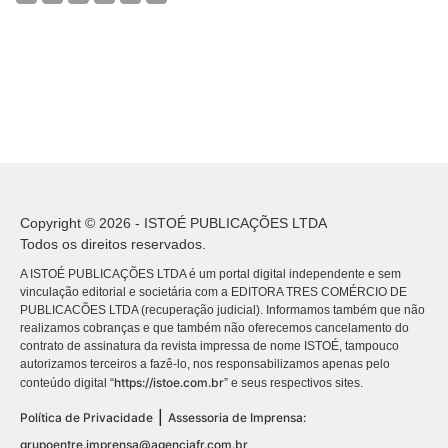
Copyright © 2026 - ISTOÉ PUBLICAÇÕES LTDA
Todos os direitos reservados.
A ISTOÉ PUBLICAÇÕES LTDA é um portal digital independente e sem
vinculação editorial e societária com a EDITORA TRES COMÉRCIO DE
PUBLICACÕES LTDA (recuperação judicial). Informamos também que não
realizamos cobranças e que também não oferecemos cancelamento do
contrato de assinatura da revista impressa de nome ISTOÉ, tampouco
autorizamos terceiros a fazê-lo, nos responsabilizamos apenas pelo
https://istoe.com.br
conteúdo digital “
” e seus respectivos sites.
|
Política de Privacidade
Assessoria de Imprensa:
grupoentre.imprensa@agenciafr.com.br