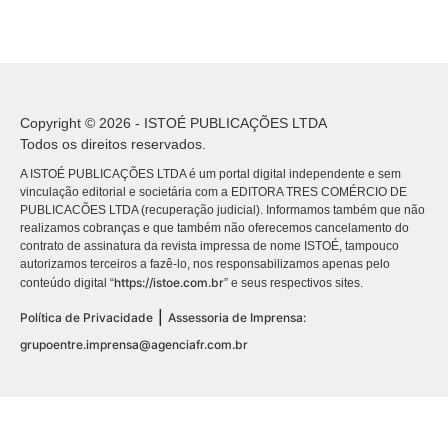
Copyright © 2026 - ISTOÉ PUBLICAÇÕES LTDA
Todos os direitos reservados.
A ISTOÉ PUBLICAÇÕES LTDA é um portal digital independente e sem
vinculação editorial e societária com a EDITORA TRES COMÉRCIO DE
PUBLICACÕES LTDA (recuperação judicial). Informamos também que não
realizamos cobranças e que também não oferecemos cancelamento do
contrato de assinatura da revista impressa de nome ISTOÉ, tampouco
autorizamos terceiros a fazê-lo, nos responsabilizamos apenas pelo
https://istoe.com.br
conteúdo digital “
” e seus respectivos sites.
|
Política de Privacidade
Assessoria de Imprensa:
grupoentre.imprensa@agenciafr.com.br