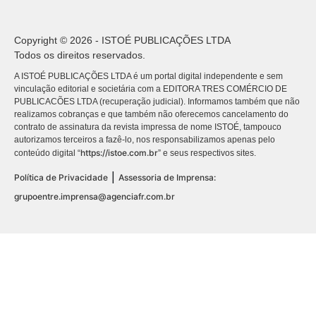
Copyright © 2026 - ISTOÉ PUBLICAÇÕES LTDA
Todos os direitos reservados.
A ISTOÉ PUBLICAÇÕES LTDA é um portal digital independente e sem
vinculação editorial e societária com a EDITORA TRES COMÉRCIO DE
PUBLICACÕES LTDA (recuperação judicial). Informamos também que não
realizamos cobranças e que também não oferecemos cancelamento do
contrato de assinatura da revista impressa de nome ISTOÉ, tampouco
autorizamos terceiros a fazê-lo, nos responsabilizamos apenas pelo
https://istoe.com.br
conteúdo digital “
” e seus respectivos sites.
|
Política de Privacidade
Assessoria de Imprensa:
grupoentre.imprensa@agenciafr.com.br