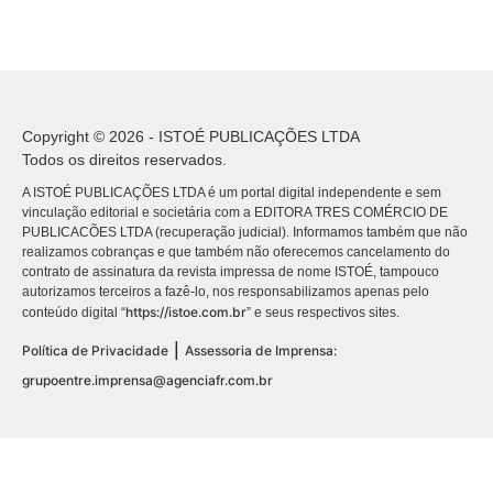
Copyright © 2026 - ISTOÉ PUBLICAÇÕES LTDA
Todos os direitos reservados.
A ISTOÉ PUBLICAÇÕES LTDA é um portal digital independente e sem
vinculação editorial e societária com a EDITORA TRES COMÉRCIO DE
PUBLICACÕES LTDA (recuperação judicial). Informamos também que não
realizamos cobranças e que também não oferecemos cancelamento do
contrato de assinatura da revista impressa de nome ISTOÉ, tampouco
autorizamos terceiros a fazê-lo, nos responsabilizamos apenas pelo
https://istoe.com.br
conteúdo digital “
” e seus respectivos sites.
|
Política de Privacidade
Assessoria de Imprensa:
grupoentre.imprensa@agenciafr.com.br