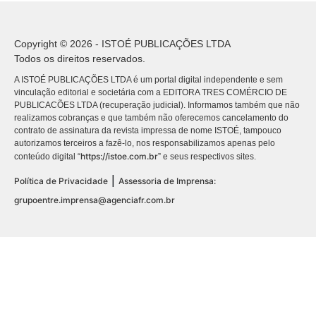
Copyright © 2026 - ISTOÉ PUBLICAÇÕES LTDA
Todos os direitos reservados.
A ISTOÉ PUBLICAÇÕES LTDA é um portal digital independente e sem
vinculação editorial e societária com a EDITORA TRES COMÉRCIO DE
PUBLICACÕES LTDA (recuperação judicial). Informamos também que não
realizamos cobranças e que também não oferecemos cancelamento do
contrato de assinatura da revista impressa de nome ISTOÉ, tampouco
autorizamos terceiros a fazê-lo, nos responsabilizamos apenas pelo
https://istoe.com.br
conteúdo digital “
” e seus respectivos sites.
|
Política de Privacidade
Assessoria de Imprensa:
grupoentre.imprensa@agenciafr.com.br