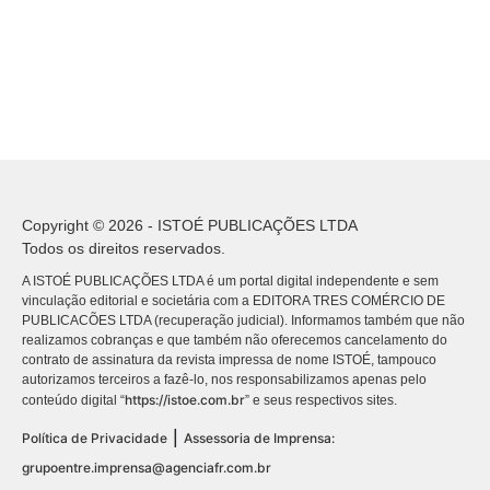
Copyright © 2026 - ISTOÉ PUBLICAÇÕES LTDA
Todos os direitos reservados.
A ISTOÉ PUBLICAÇÕES LTDA é um portal digital independente e sem
vinculação editorial e societária com a EDITORA TRES COMÉRCIO DE
PUBLICACÕES LTDA (recuperação judicial). Informamos também que não
realizamos cobranças e que também não oferecemos cancelamento do
contrato de assinatura da revista impressa de nome ISTOÉ, tampouco
autorizamos terceiros a fazê-lo, nos responsabilizamos apenas pelo
https://istoe.com.br
conteúdo digital “
” e seus respectivos sites.
|
Política de Privacidade
Assessoria de Imprensa:
grupoentre.imprensa@agenciafr.com.br