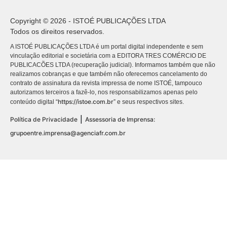
Copyright © 2026 - ISTOÉ PUBLICAÇÕES LTDA
Todos os direitos reservados.
A ISTOÉ PUBLICAÇÕES LTDA é um portal digital independente e sem
vinculação editorial e societária com a EDITORA TRES COMÉRCIO DE
PUBLICACÕES LTDA (recuperação judicial). Informamos também que não
realizamos cobranças e que também não oferecemos cancelamento do
contrato de assinatura da revista impressa de nome ISTOÉ, tampouco
autorizamos terceiros a fazê-lo, nos responsabilizamos apenas pelo
https://istoe.com.br
conteúdo digital “
” e seus respectivos sites.
|
Política de Privacidade
Assessoria de Imprensa:
grupoentre.imprensa@agenciafr.com.br