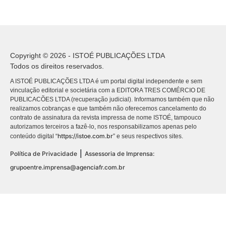
Copyright © 2026 - ISTOÉ PUBLICAÇÕES LTDA
Todos os direitos reservados.
A ISTOÉ PUBLICAÇÕES LTDA é um portal digital independente e sem
vinculação editorial e societária com a EDITORA TRES COMÉRCIO DE
PUBLICACÕES LTDA (recuperação judicial). Informamos também que não
realizamos cobranças e que também não oferecemos cancelamento do
contrato de assinatura da revista impressa de nome ISTOÉ, tampouco
autorizamos terceiros a fazê-lo, nos responsabilizamos apenas pelo
https://istoe.com.br
conteúdo digital “
” e seus respectivos sites.
|
Política de Privacidade
Assessoria de Imprensa:
grupoentre.imprensa@agenciafr.com.br