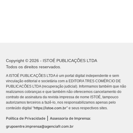
Copyright © 2026 - ISTOÉ PUBLICAÇÕES LTDA
Todos os direitos reservados.
A ISTOÉ PUBLICAÇÕES LTDA é um portal digital independente e sem
vinculação editorial e societária com a EDITORA TRES COMÉRCIO DE
PUBLICACÕES LTDA (recuperação judicial). Informamos também que não
realizamos cobranças e que também não oferecemos cancelamento do
contrato de assinatura da revista impressa de nome ISTOÉ, tampouco
autorizamos terceiros a fazê-lo, nos responsabilizamos apenas pelo
https://istoe.com.br
conteúdo digital “
” e seus respectivos sites.
|
Política de Privacidade
Assessoria de Imprensa:
grupoentre.imprensa@agenciafr.com.br