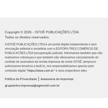
Copyright © 2026 - ISTOÉ PUBLICAÇÕES LTDA
Todos os direitos reservados.
A ISTOÉ PUBLICAÇÕES LTDA é um portal digital independente e sem
vinculação editorial e societária com a EDITORA TRES COMÉRCIO DE
PUBLICACÕES LTDA (recuperação judicial). Informamos também que não
realizamos cobranças e que também não oferecemos cancelamento do
contrato de assinatura da revista impressa de nome ISTOÉ, tampouco
autorizamos terceiros a fazê-lo, nos responsabilizamos apenas pelo
https://istoe.com.br
conteúdo digital “
” e seus respectivos sites.
|
Política de Privacidade
Assessoria de Imprensa:
grupoentre.imprensa@agenciafr.com.br