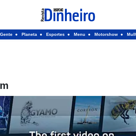
Gente
Planeta
Esportes
Menu
Motorshow
Mul
em