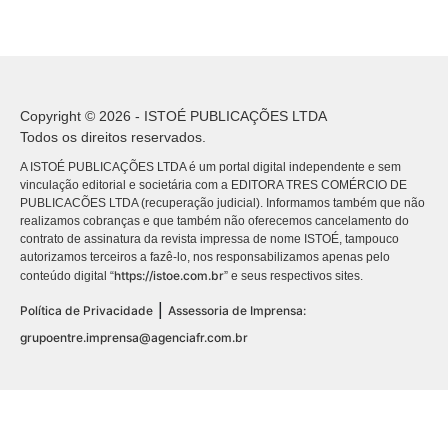
Copyright © 2026 - ISTOÉ PUBLICAÇÕES LTDA
Todos os direitos reservados.
A ISTOÉ PUBLICAÇÕES LTDA é um portal digital independente e sem
vinculação editorial e societária com a EDITORA TRES COMÉRCIO DE
PUBLICACÕES LTDA (recuperação judicial). Informamos também que não
realizamos cobranças e que também não oferecemos cancelamento do
contrato de assinatura da revista impressa de nome ISTOÉ, tampouco
autorizamos terceiros a fazê-lo, nos responsabilizamos apenas pelo
https://istoe.com.br
conteúdo digital “
” e seus respectivos sites.
|
Política de Privacidade
Assessoria de Imprensa:
grupoentre.imprensa@agenciafr.com.br