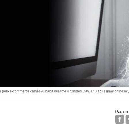
da pelo e-commerce chinês Alibaba durante o Singles Day, a “Black Friday chinesa”
Para co