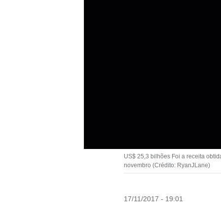
US$ 25,3 bilhões Foi a receita obti
novembro (Crédito: RyanJLane)
17/11/2017 - 19:01