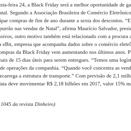
ta-feira 24, a Black Friday será a melhor oportunidade de ga
atal. Segundo a Associação Brasileira de Comércio Eletrôni
ipar compras de fim de ano durante a sexta dos descontos. “
purrão nas vendas de Natal”, afirma Maurício Salvador, pr
ssivos, outro motivo também está relacionado com a procura 
a eBit, empresa que acompanha dados sobre o comércio eletrô
compras da Black Friday vem aumentando nos últimos anos. P
is de 15 dias úteis para serem entregues. “Temos uma logís
r de operações da companhia. “Quando você concentra as vend
ecarrega a estrutura de transporte.” Com previsão de 2,1 mi
 data deve movimentar R$ 2,18 bilhões em 2017, valor 15% ma
1045 da revista Dinheiro)