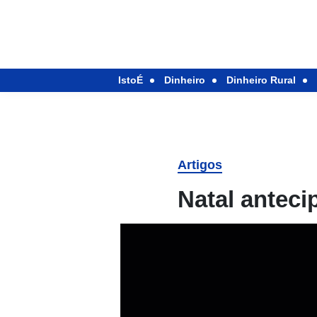
IstoÉ
Dinheiro
Dinheiro Rural
Artigos
Natal anteci