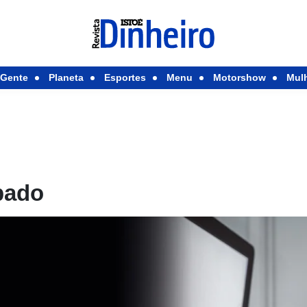
Gente
Planeta
Esportes
Menu
Motorshow
Mul
pado