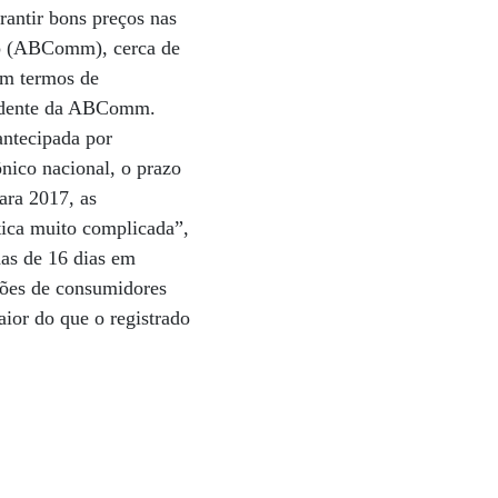
rantir bons preços nas
co (ABComm), cerca de
Em termos de
esidente da ABComm.
antecipada por
nico nacional, o prazo
ara 2017, as
tica muito complicada”,
as de 16 dias em
lhões de consumidores
ior do que o registrado