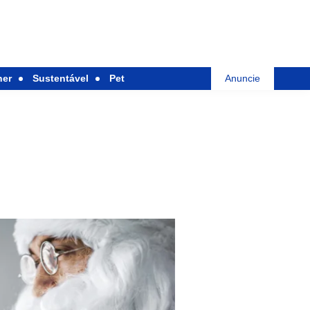
her
Sustentável
Pet
Anuncie