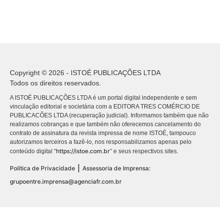
Copyright © 2026 - ISTOÉ PUBLICAÇÕES LTDA
Todos os direitos reservados.
A ISTOÉ PUBLICAÇÕES LTDA é um portal digital independente e sem
vinculação editorial e societária com a EDITORA TRES COMÉRCIO DE
PUBLICACÕES LTDA (recuperação judicial). Informamos também que não
realizamos cobranças e que também não oferecemos cancelamento do
contrato de assinatura da revista impressa de nome ISTOÉ, tampouco
autorizamos terceiros a fazê-lo, nos responsabilizamos apenas pelo
https://istoe.com.br
conteúdo digital “
” e seus respectivos sites.
|
Política de Privacidade
Assessoria de Imprensa:
grupoentre.imprensa@agenciafr.com.br