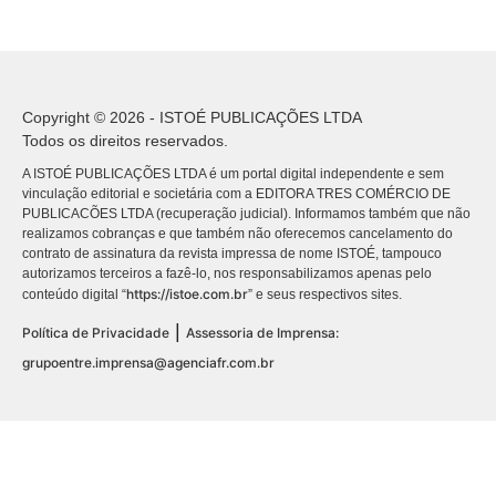
Copyright © 2026 - ISTOÉ PUBLICAÇÕES LTDA
Todos os direitos reservados.
A ISTOÉ PUBLICAÇÕES LTDA é um portal digital independente e sem
vinculação editorial e societária com a EDITORA TRES COMÉRCIO DE
PUBLICACÕES LTDA (recuperação judicial). Informamos também que não
realizamos cobranças e que também não oferecemos cancelamento do
contrato de assinatura da revista impressa de nome ISTOÉ, tampouco
autorizamos terceiros a fazê-lo, nos responsabilizamos apenas pelo
https://istoe.com.br
conteúdo digital “
” e seus respectivos sites.
|
Política de Privacidade
Assessoria de Imprensa:
grupoentre.imprensa@agenciafr.com.br