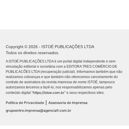
Copyright © 2026 - ISTOÉ PUBLICAÇÕES LTDA
Todos os direitos reservados.
A ISTOÉ PUBLICAÇÕES LTDA é um portal digital independente e sem
vinculação editorial e societária com a EDITORA TRES COMÉRCIO DE
PUBLICACÕES LTDA (recuperação judicial). Informamos também que não
realizamos cobranças e que também não oferecemos cancelamento do
contrato de assinatura da revista impressa de nome ISTOÉ, tampouco
autorizamos terceiros a fazê-lo, nos responsabilizamos apenas pelo
https://istoe.com.br
conteúdo digital “
” e seus respectivos sites.
|
Política de Privacidade
Assessoria de Imprensa:
grupoentre.imprensa@agenciafr.com.br