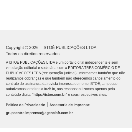
Copyright © 2026 - ISTOÉ PUBLICAÇÕES LTDA
Todos os direitos reservados.
A ISTOÉ PUBLICAÇÕES LTDA é um portal digital independente e sem
vinculação editorial e societária com a EDITORA TRES COMÉRCIO DE
PUBLICACÕES LTDA (recuperação judicial). Informamos também que não
realizamos cobranças e que também não oferecemos cancelamento do
contrato de assinatura da revista impressa de nome ISTOÉ, tampouco
autorizamos terceiros a fazê-lo, nos responsabilizamos apenas pelo
https://istoe.com.br
conteúdo digital “
” e seus respectivos sites.
|
Política de Privacidade
Assessoria de Imprensa:
grupoentre.imprensa@agenciafr.com.br