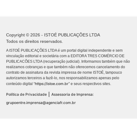
Copyright © 2026 - ISTOÉ PUBLICAÇÕES LTDA
Todos os direitos reservados.
A ISTOÉ PUBLICAÇÕES LTDA é um portal digital independente e sem
vinculação editorial e societária com a EDITORA TRES COMÉRCIO DE
PUBLICACÕES LTDA (recuperação judicial). Informamos também que não
realizamos cobranças e que também não oferecemos cancelamento do
contrato de assinatura da revista impressa de nome ISTOÉ, tampouco
autorizamos terceiros a fazê-lo, nos responsabilizamos apenas pelo
https://istoe.com.br
conteúdo digital “
” e seus respectivos sites.
|
Política de Privacidade
Assessoria de Imprensa:
grupoentre.imprensa@agenciafr.com.br