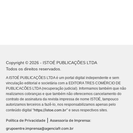
Copyright © 2026 - ISTOÉ PUBLICAÇÕES LTDA
Todos os direitos reservados.
A ISTOÉ PUBLICAÇÕES LTDA é um portal digital independente e sem
vinculação editorial e societária com a EDITORA TRES COMÉRCIO DE
PUBLICACÕES LTDA (recuperação judicial). Informamos também que não
realizamos cobranças e que também não oferecemos cancelamento do
contrato de assinatura da revista impressa de nome ISTOÉ, tampouco
autorizamos terceiros a fazê-lo, nos responsabilizamos apenas pelo
https://istoe.com.br
conteúdo digital “
” e seus respectivos sites.
|
Política de Privacidade
Assessoria de Imprensa:
grupoentre.imprensa@agenciafr.com.br