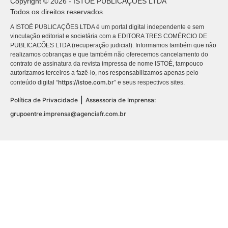
Copyright © 2026 - ISTOÉ PUBLICAÇÕES LTDA
Todos os direitos reservados.
A ISTOÉ PUBLICAÇÕES LTDA é um portal digital independente e sem
vinculação editorial e societária com a EDITORA TRES COMÉRCIO DE
PUBLICACÕES LTDA (recuperação judicial). Informamos também que não
realizamos cobranças e que também não oferecemos cancelamento do
contrato de assinatura da revista impressa de nome ISTOÉ, tampouco
autorizamos terceiros a fazê-lo, nos responsabilizamos apenas pelo
https://istoe.com.br
conteúdo digital “
” e seus respectivos sites.
|
Política de Privacidade
Assessoria de Imprensa:
grupoentre.imprensa@agenciafr.com.br