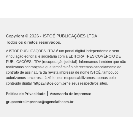
Copyright © 2026 - ISTOÉ PUBLICAÇÕES LTDA
Todos os direitos reservados.
A ISTOÉ PUBLICAÇÕES LTDA é um portal digital independente e sem
vinculação editorial e societária com a EDITORA TRES COMÉRCIO DE
PUBLICACÕES LTDA (recuperação judicial). Informamos também que não
realizamos cobranças e que também não oferecemos cancelamento do
contrato de assinatura da revista impressa de nome ISTOÉ, tampouco
autorizamos terceiros a fazê-lo, nos responsabilizamos apenas pelo
https://istoe.com.br
conteúdo digital “
” e seus respectivos sites.
|
Política de Privacidade
Assessoria de Imprensa:
grupoentre.imprensa@agenciafr.com.br