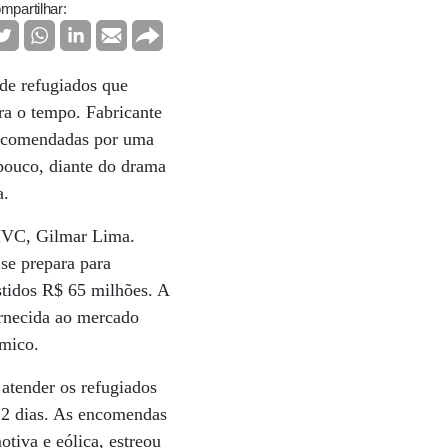
mpartilhar:
de refugiados que
ra o tempo. Fabricante
 encomendadas por uma
pouco, diante do drama
a.
 MVC, Gilmar Lima.
se prepara para
estidos R$ 65 milhões. A
ornecida ao mercado
rmico.
 atender os refugiados
12 dias. As encomendas
tiva e eólica, estreou