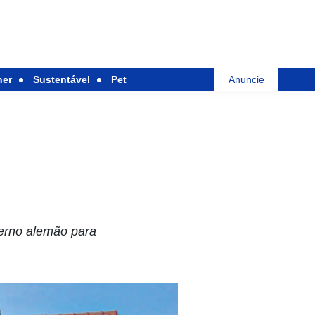
her
Sustentável
Pet
Anuncie
verno alemão para