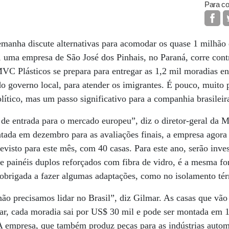
Para co
manha discute alternativas para acomodar os quase 1 milhão 
 uma empresa de São José dos Pinhais, no Paraná, corre cont
MVC Plásticos se prepara para entregar as 1,2 mil moradias
 governo local, para atender os imigrantes. É pouco, muito 
lítico, mas um passo significativo para a companhia brasileir
a de entrada para o mercado europeu”, diz o diretor-geral da
tada em dezembro para as avaliações finais, a empresa agora 
revisto para este mês, com 40 casas. Para este ano, serão inv
 de painéis duplos reforçados com fibra de vidro, é a mesma f
 obrigada a fazer algumas adaptações, como no isolamento té
não precisamos lidar no Brasil”, diz Gilmar. As casas que vão
ar, cada moradia sai por US$ 30 mil e pode ser montada em 
 empresa, que também produz peças para as indústrias automo