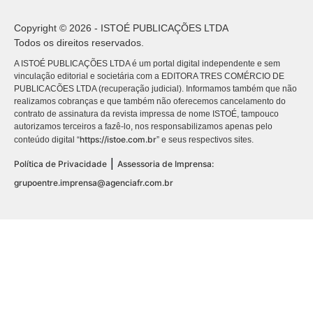
Copyright © 2026 - ISTOÉ PUBLICAÇÕES LTDA
Todos os direitos reservados.
A ISTOÉ PUBLICAÇÕES LTDA é um portal digital independente e sem
vinculação editorial e societária com a EDITORA TRES COMÉRCIO DE
PUBLICACÕES LTDA (recuperação judicial). Informamos também que não
realizamos cobranças e que também não oferecemos cancelamento do
contrato de assinatura da revista impressa de nome ISTOÉ, tampouco
autorizamos terceiros a fazê-lo, nos responsabilizamos apenas pelo
https://istoe.com.br
conteúdo digital “
” e seus respectivos sites.
|
Política de Privacidade
Assessoria de Imprensa:
grupoentre.imprensa@agenciafr.com.br