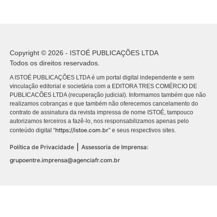
Copyright © 2026 - ISTOÉ PUBLICAÇÕES LTDA
Todos os direitos reservados.
A ISTOÉ PUBLICAÇÕES LTDA é um portal digital independente e sem
vinculação editorial e societária com a EDITORA TRES COMÉRCIO DE
PUBLICACÕES LTDA (recuperação judicial). Informamos também que não
realizamos cobranças e que também não oferecemos cancelamento do
contrato de assinatura da revista impressa de nome ISTOÉ, tampouco
autorizamos terceiros a fazê-lo, nos responsabilizamos apenas pelo
https://istoe.com.br
conteúdo digital “
” e seus respectivos sites.
|
Política de Privacidade
Assessoria de Imprensa:
grupoentre.imprensa@agenciafr.com.br