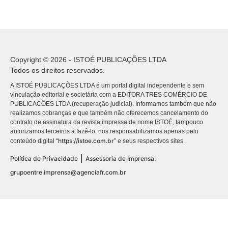
Copyright © 2026 - ISTOÉ PUBLICAÇÕES LTDA
Todos os direitos reservados.
A ISTOÉ PUBLICAÇÕES LTDA é um portal digital independente e sem
vinculação editorial e societária com a EDITORA TRES COMÉRCIO DE
PUBLICACÕES LTDA (recuperação judicial). Informamos também que não
realizamos cobranças e que também não oferecemos cancelamento do
contrato de assinatura da revista impressa de nome ISTOÉ, tampouco
autorizamos terceiros a fazê-lo, nos responsabilizamos apenas pelo
https://istoe.com.br
conteúdo digital “
” e seus respectivos sites.
|
Política de Privacidade
Assessoria de Imprensa:
grupoentre.imprensa@agenciafr.com.br